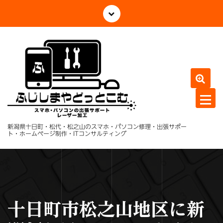
コ
ン
テ
ン
ツ
へ
ス
キ
ッ
プ
新潟県十日町・松代・松之山のスマホ・パソコン修理・出張サポー
ト・ホームページ制作・ITコンサルティング
十日町市松之山地区に新