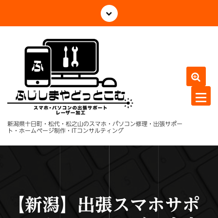
コ
ン
テ
ン
ツ
へ
ス
キ
ッ
プ
新潟県十日町・松代・松之山のスマホ・パソコン修理・出張サポー
ト・ホームページ制作・ITコンサルティング
【新潟】出張スマホサポ