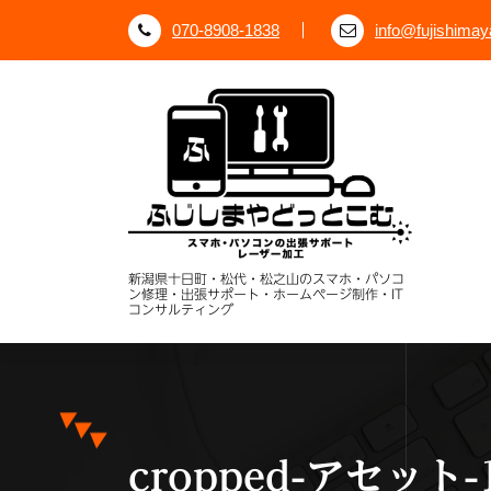
コ
070-8908-1838
info@fujishima
ン
テ
ン
ツ
へ
ス
キ
ッ
プ
新潟県十日町・松代・松之山のスマホ・パソコ
ン修理・出張サポート・ホームページ制作・IT
コンサルティング
cropped-アセット-1