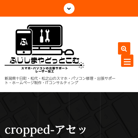
コ
ン
テ
ン
ツ
へ
ス
キ
ッ
プ
新潟県十日町・松代・松之山のスマホ・パソコン修理・出張サポー
ト・ホームページ制作・ITコンサルティング
cropped-アセッ