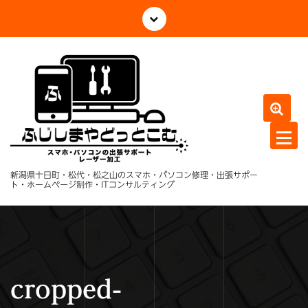
コ
ン
テ
ン
ツ
へ
ス
キ
ッ
プ
新潟県十日町・松代・松之山のスマホ・パソコン修理・出張サポー
ト・ホームページ制作・ITコンサルティング
cropped-