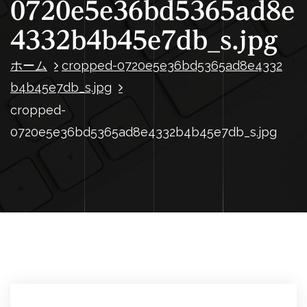
0720e5e36bd5365ad8e
4332b4b45e7db_s.jpg
ホーム
cropped-0720e5e36bd5365ad8e4332
b4b45e7db_s.jpg
cropped-
0720e5e36bd5365ad8e4332b4b45e7db_s.jpg