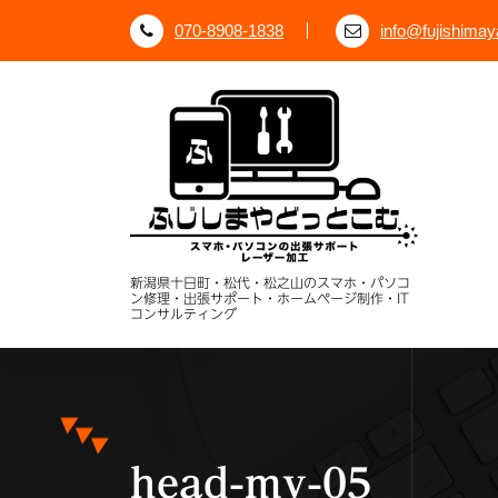
コ
070-8908-1838
info@fujishima
ン
テ
ン
ツ
へ
ス
キ
ッ
プ
新潟県十日町・松代・松之山のスマホ・パソコ
ン修理・出張サポート・ホームページ制作・IT
コンサルティング
head-mv-05